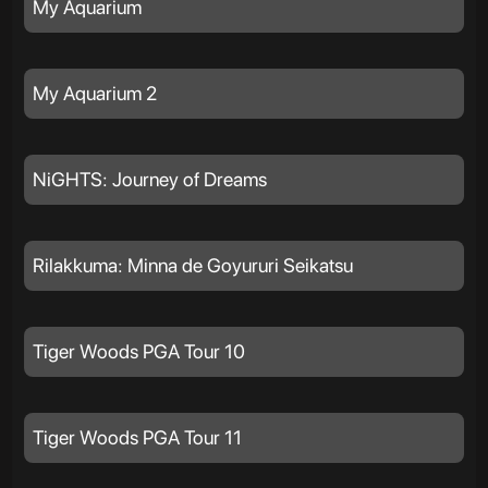
My Aquarium
My Aquarium 2
NiGHTS: Journey of Dreams
Rilakkuma: Minna de Goyururi Seikatsu
Tiger Woods PGA Tour 10
Tiger Woods PGA Tour 11