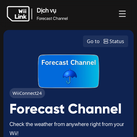
Dịch vụ
Forecast Channel
Tin
Hướng
Trạng
Dịch vụ
WFC
Go to
Status
tức
dẫn
thái
Forecast Channel
WiiConnect24
Forecast Channel
Check the weather from anywhere right from your
Wii!