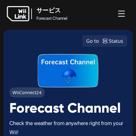
サービス
Forecast Channel
ホ
ガ
ステ
ニュ
サービス
ー
イ
ータ
WFC
Go to
Status
ース
Forecast Channel
ム
ド
ス
WiiConnect24
Forecast Channel
Check the weather from anywhere right from your
Wii!