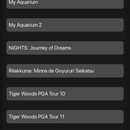
My Aquarium
My Aquarium 2
NiGHTS: Journey of Dreams
Rilakkuma: Minna de Goyururi Seikatsu
Tiger Woods PGA Tour 10
Tiger Woods PGA Tour 11