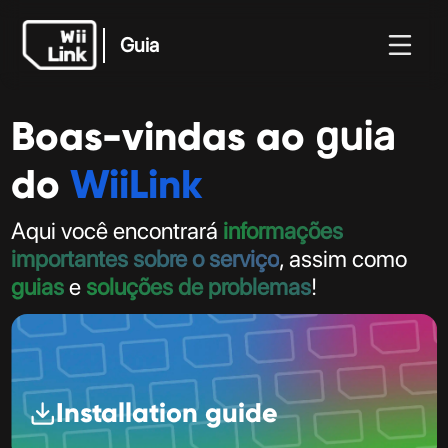
Guia
Boas-vindas ao
guia
Guia
vidades
Guia
Estado
WFC
do
WiiLink
Aqui você encontrará
informações
importantes sobre o serviço
, assim como
guias
e
soluções de problemas
!
Installation guide