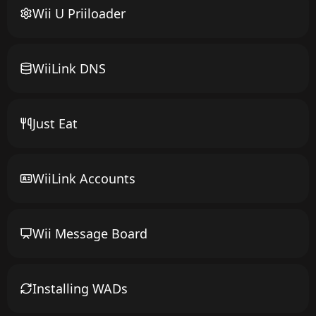
Wii U Priiloader
WiiLink DNS
Just Eat
WiiLink Accounts
Wii Message Board
Installing WADs