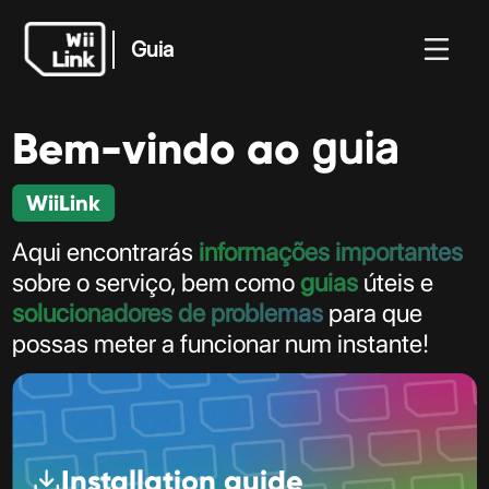
Guia
Bem-vindo ao
guia
Guia
Notícias
Guia
Estado
WFC
WiiLink
Aqui encontrarás
informações importantes
sobre o serviço, bem como
guias
úteis e
solucionadores de problemas
para que
possas meter a funcionar num instante!
Installation guide