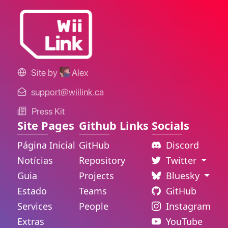
Site by
Alex
support@wiilink.ca
Press Kit
Site Pages
Github Links
Socials
Página Inicial
GitHub
Discord
Notícias
Repository
Twitter
Guia
Projects
Bluesky
Estado
Teams
GitHub
Services
People
Instagram
Extras
YouTube