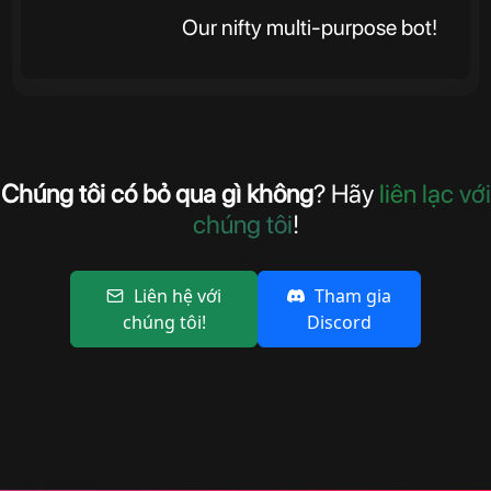
Our nifty multi-purpose bot!
Chúng tôi có bỏ qua gì không
? Hãy
liên lạc với
chúng tôi
!
Liên hệ với
Tham gia
chúng tôi!
Discord