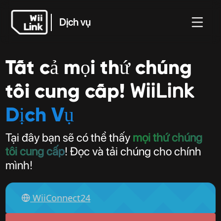
Dịch vụ
Tin
Hướng
Trạng
Tất cả mọi thứ chúng
Dịch vụ
WFC
tức
dẫn
thái
tôi cung cấp!
WiiLink
Dịch Vụ
Tại đây bạn sẽ có thể thấy
mọi thứ chúng
tôi cung cấp
! Đọc và tải chúng cho chính
mình!
WiiConnect24