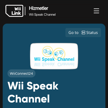
Hizmetler
Wii Speak Channel
Hizmetler
Haberler
Rehber
Durum
WFC
Go to
Status
Wii Speak Channel
WiiConnect24
Wii Speak
Channel