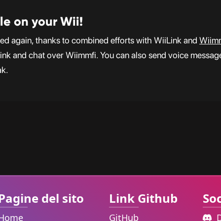
le on your Wii!
d again, thanks to combined efforts with WiiLink and
Wiim
Link and chat over Wiimmfi. You can also send voice messages
ak.
Pagine del sito
Link Github
Soc
Home
GitHub