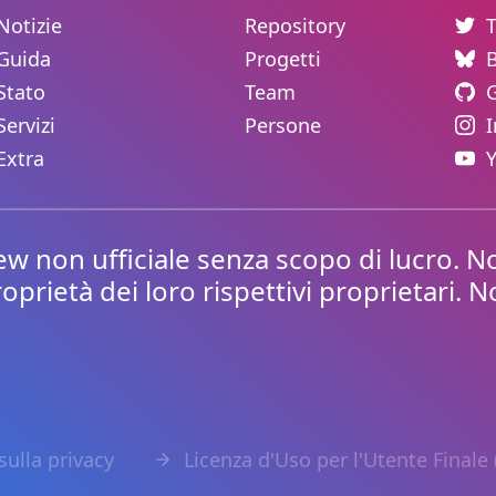
Notizie
Repository
Guida
Progetti
Stato
Team
Servizi
Persone
Extra
non ufficiale senza scopo di lucro. No
roprietà dei loro rispettivi proprietari. 
sulla privacy
Licenza d'Uso per l'Utente Finale