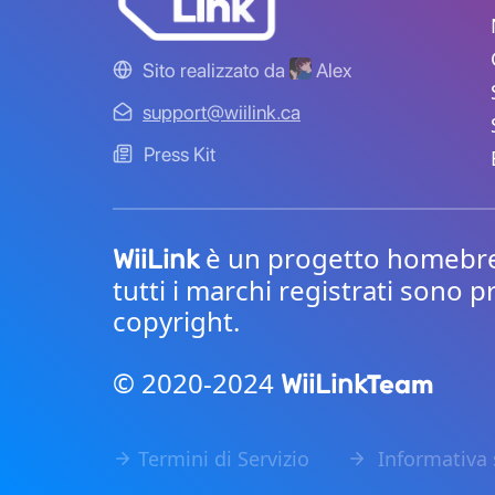
Sito realizzato da
Alex
support@wiilink.ca
Press Kit
è un progetto homebrew 
WiiLink
tutti i marchi registrati sono p
copyright.
© 2020-2024
Team
WiiLink
Termini di Servizio
Informativa 