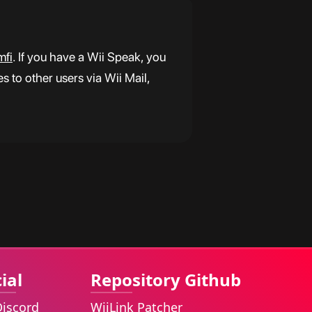
mfi
. If you have a Wii Speak, you
 to other users via Wii Mail,
ial
Repository Github
Discord
WiiLink Patcher