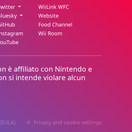
Twitter
WiiLink WFC
Bluesky
Website
GitHub
Food Channel
Instagram
Wii Room
YouTube
n è affiliato con Nintendo e
Non si intende violare alcun
 (EULA)
Privacy and cookie settings