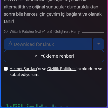
alternatiftir ve orijinal sunucular durdurulduktan
sonra bile herkes için çevrim içi bağlantıya olanak
tanır!
WiiLink Patcher GUI v1.5.3
| Geliştiren:
Harry
Togg
Download for Linux
Yükleme rehberi
Hizmet Şartları
'nı ve
Gizlilik Politikası
'nı okudum ve
kabul ediyorum.