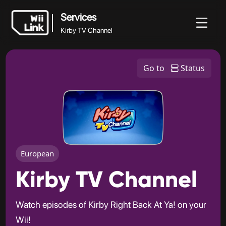
Services
Kirby TV Channel
Services
Blog
Guide
Statut
WFC
Go to
Status
Kirby TV Channel
European
Kirby TV Channel
Watch episodes of Kirby Right Back At Ya! on your
Wii!