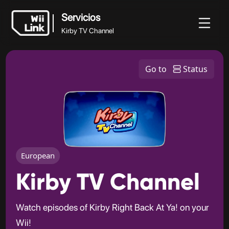
Servicios
Kirby TV Channel
Servicios
Noticias
Guía
Estado
WFC
Go to
Status
Kirby TV Channel
European
Kirby TV Channel
Watch episodes of Kirby Right Back At Ya! on your
Wii!