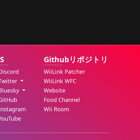
S
Githubリポジトリ
Discord
WiiLink Patcher
Twitter
WiiLink WFC
Bluesky
Website
GitHub
Food Channel
Instagram
Wii Room
YouTube