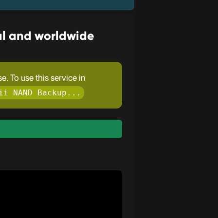
al and worldwide
. To use this service in
ii NAND Backup...