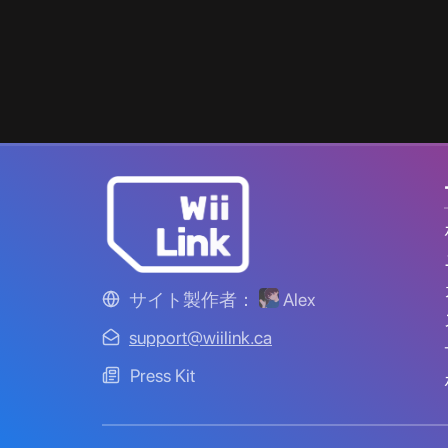
サイト製作者：
Alex
support@wiilink.ca
Press Kit