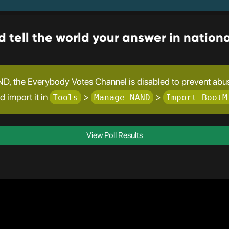
 tell the world your answer in nation
D, the Everybody Votes Channel is disabled to prevent abuse
nd import it in
>
>
Tools
Manage NAND
Import BootM
View Poll Results