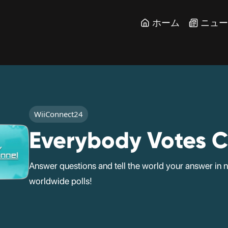
ホーム
ニュ
WiiConnect24
Everybody Votes 
Answer questions and tell the world your answer in n
worldwide polls!