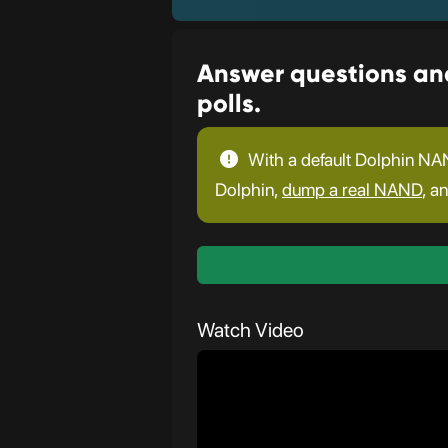
Answer questions and
polls.
With a default Dolphin NAN
Dolphin,
dump a real NAND
, a
Watch Video