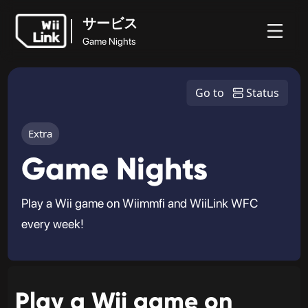
サービス
Game Nights
ホ
ガ
ステ
ニュ
サービス
ー
イ
ータ
WFC
Go to
Status
ース
Game Nights
ム
ド
ス
Extra
Game Nights
Play a Wii game on Wiimmfi and WiiLink WFC
every week!
Play a Wii game on