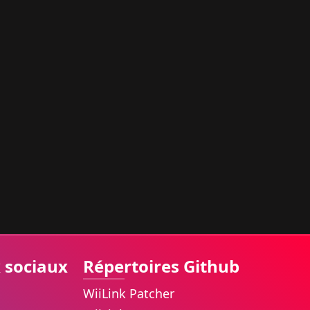
 sociaux
Répertoires Github
WiiLink Patcher