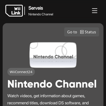
Serveis
Nintendo Channel
Serveis
Novetats
Guia
Estat
WFC
Go to
Status
Nintendo Channel
WiiConnect24
Nintendo Channel
Watch videos, get information about games,
recommend titles, download DS software, and