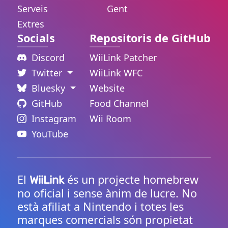
Serveis
Gent
Extres
Socials
Repositoris de GitHub
Discord
WiiLink Patcher
Twitter
WiiLink WFC
Bluesky
Website
GitHub
Food Channel
Instagram
Wii Room
YouTube
El
és un projecte homebrew
WiiLink
no oficial i sense ànim de lucre. No
està afiliat a Nintendo i totes les
marques comercials són propietat