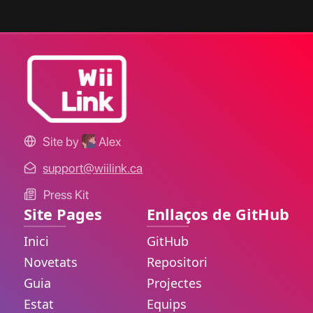
Site by
Alex
support@wiilink.ca
Press Kit
Site Pages
Enllaços de GitHub
Inici
GitHub
Novetats
Repositori
Guia
Projectes
Estat
Equips